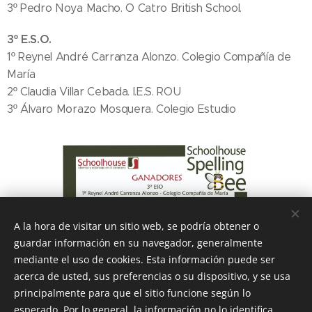
3º Pedro Noya Macho. O Catro British School.
3º E.S.O.
1º Reynel André Carranza Alonzo. Colegio Compañía de
María
2º Claudia Villar Cebada. I.E.S. ROU
3º Álvaro Morazo Mosquera. Colegio Estudio
A la hora de visitar un sitio web, se podría obtener o
guardar información en su navegador, generalmente
mediante el uso de cookies. Esta información puede ser
acerca de usted, sus preferencias o su dispositivo, y se usa
principalmente para que el sitio funcione según lo
esperado. Por lo general, la información no lo identifica