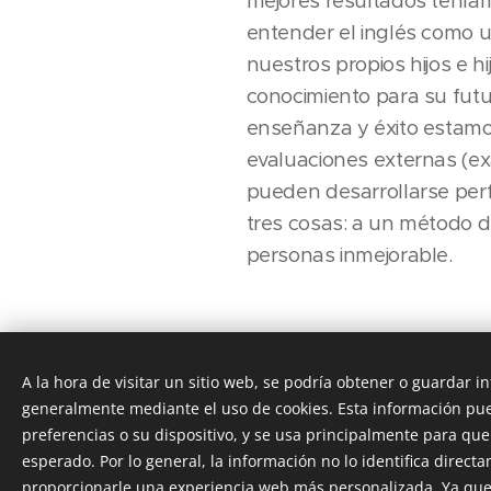
mejores resultados tenía
entender el inglés como u
nuestros propios hijos e h
conocimiento para su futur
enseñanza y éxito estamo
evaluaciones externas (e
pueden desarrollarse per
tres cosas: a un método d
personas inmejorable.
Hace poco nos preguntaro
ilusión por un idioma.
A la hora de visitar un sitio web, se podría obtener o guardar 
generalmente mediante el uso de cookies. Esta información pue
preferencias o su dispositivo, y se usa principalmente para que 
esperado. Por lo general, la información no lo identifica direc
proporcionarle una experiencia web más personalizada. Ya que