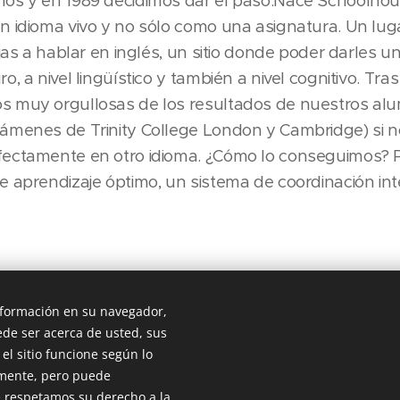
mos y en 1989 decidimos dar el paso.Nace Schoolho
n idioma vivo y no sólo como una asignatura. Un lu
ijas a hablar en inglés, un sitio donde poder darles 
o, a nivel lingüístico y también a nivel cognitivo. Tra
s muy orgullosas de los resultados de nuestros alu
xámenes de Trinity College London y Cambridge) si 
fectamente en otro idioma. ¿Cómo lo conseguimos? P
e aprendizaje óptimo, un sistema de coordinación in
n qué era para nosotras Schoolhouse. Nuestra resp
información en su navegador,
de ser acerca de usted, sus
el sitio funcione según lo
tamente, pero puede
 respetamos su derecho a la