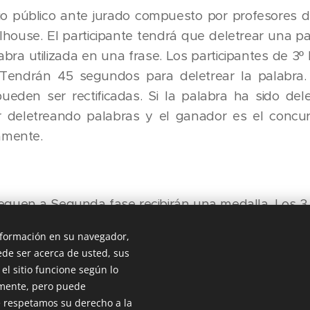
io público ante jurado compuesto por profesores de
house. El participante tendrá que deletrear una pal
bra utilizada en una frase. Los participantes de 3º 
. Tendrán 45 segundos para deletrear la palabr
 pueden ser rectificadas. Si la palabra ha sido del
ir deletreando palabras y el ganador es el conc
amente.
eguen a Segunda fase recibirán una medalla. Los 3 p
rán un trofeo para ellos y otro para su colegio o i
información en su navegador,
ipantes llevarán un obsequio de nuestros sponsors.
de ser acerca de usted, sus
el sitio funcione según lo
tamente, pero puede
 respetamos su derecho a la