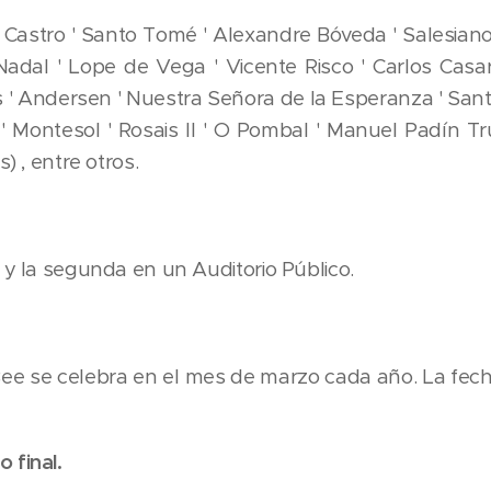
 Castro ' Santo Tomé ' Alexandre Bóveda ' Salesianos
 Nadal ' Lope de Vega ' Vicente Risco ' Carlos Cas
s ' Andersen ' Nuestra Señora de la Esperanza ' San
 Montesol ' Rosais II ' O Pombal ' Manuel Padín Trui
) , entre otros.
 y la segunda en un Auditorio Público.
Bee se celebra en el mes de marzo cada año. La fec
 final.