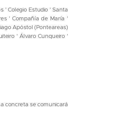
 ' Colegio Estudio ' Santa
ares ' Compañía de María '
tiago Apóstol (Ponteareas)
teiro ' Álvaro Cunqueiro '
ha concreta se comunicará