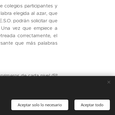
 colegios participantes y
abra elegida al azar, que
E.S.O. podrán solicitar que
a. Una vez que empiece a
etreada correctamente, el
ursante que más palabras
rimeros de cada nivel (5º
nstituto además de grandes
Aceptar solo lo necesario
Aceptar todo