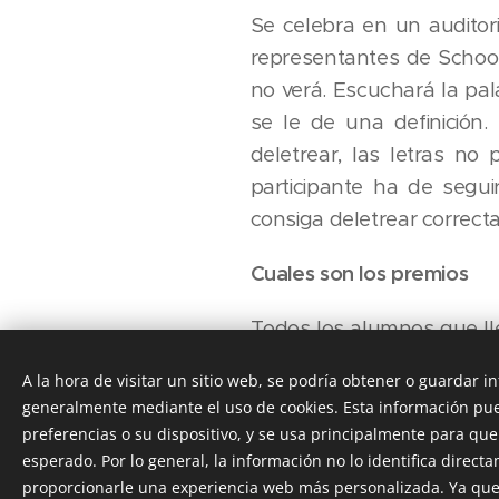
Se celebra en un auditor
representantes de School
no verá. Escuchará la pala
se le de una definición
deletrear, las letras no
participante ha de segu
consiga deletrear correct
Cuales son los premios
Todos los alumnos que ll
Primaria y 3º ESO) recibi
A la hora de visitar un sitio web, se podría obtener o guardar 
premios. Todos los partic
generalmente mediante el uso de cookies. Esta información pue
preferencias o su dispositivo, y se usa principalmente para que 
esperado. Por lo general, la información no lo identifica direc
proporcionarle una experiencia web más personalizada. Ya que